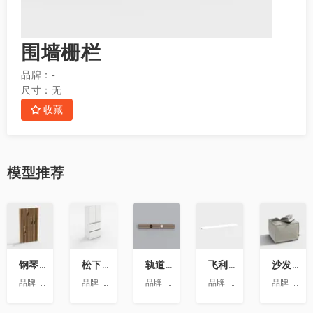
围墙栅栏
品牌：
-
尺寸：
无
收藏
模型
推荐
收
收
收
收
收
藏
藏
藏
藏
藏
钢琴键挂衣架9
松下喜马拉雅 600L冰箱大溪地
轨道插座9
飞利浦LS160灯带-低压灯带-100mm
沙发凳坐墩
品牌:
澳华装饰
品牌:
松下
品牌:
依百纳定制家具 全新VR上线 让您提前
品牌:
昕诺飞
品牌:
澳华