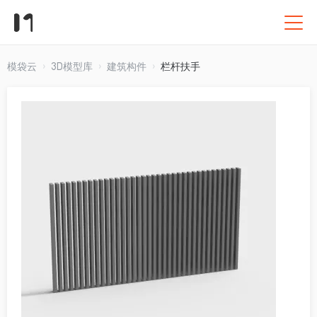
模袋云
3D模型库
建筑构件
栏杆扶手