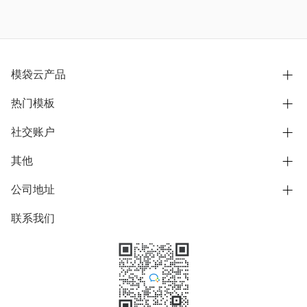
模袋云产品
热门模板
别墅设计营销
模型协同展示分享
社交账户
欧式别墅
BIM可视化开发
中式别墅
其他
B站
文章专栏
其他别墅
抖音
公司地址
用户服务协议
别墅社区
美式别墅
微信公众号
隐私政策
联系我们
上海市浦东新区东方路1215-1217号
别墅模板
日式别墅
陆家嘴软件园11号B楼3层
知乎
举报
学习中心
关于我们
素材库