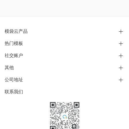
模袋云产品
热门模板
别墅设计营销
模型协同展示分享
社交账户
欧式别墅
BIM可视化开发
中式别墅
其他
B站
文章专栏
其他别墅
抖音
公司地址
用户服务协议
别墅社区
美式别墅
微信公众号
隐私政策
联系我们
上海市浦东新区东方路1215-1217号
别墅模板
日式别墅
陆家嘴软件园11号B楼3层
知乎
举报
学习中心
关于我们
素材库