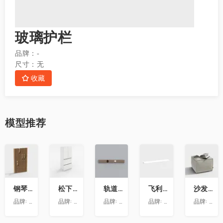
玻璃护栏
品牌：
-
尺寸：
无
收藏
模型
推荐
收
收
收
收
收
藏
藏
藏
藏
藏
钢琴键挂衣架9
松下喜马拉雅 600L冰箱大溪地
轨道插座9
飞利浦LS160灯带-低压灯带-100mm
沙发凳坐墩
品牌:
澳华装饰
品牌:
松下
品牌:
依百纳定制家具 全新VR上线 让您提前
品牌:
昕诺飞
品牌:
澳华