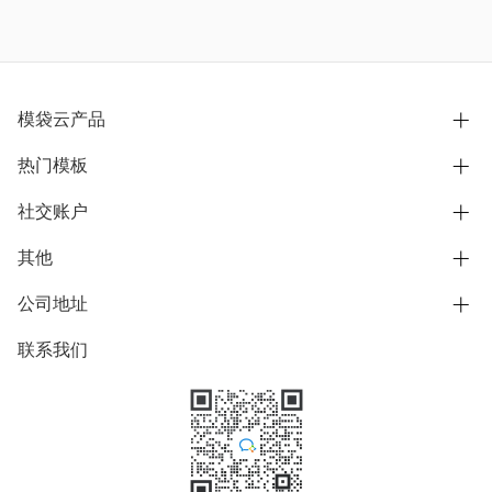
模袋云产品
热门模板
别墅设计营销
模型协同展示分享
社交账户
欧式别墅
BIM可视化开发
中式别墅
其他
B站
文章专栏
其他别墅
抖音
公司地址
用户服务协议
别墅社区
美式别墅
微信公众号
隐私政策
联系我们
上海市浦东新区东方路1215-1217号
别墅模板
日式别墅
陆家嘴软件园11号B楼3层
知乎
举报
学习中心
关于我们
素材库