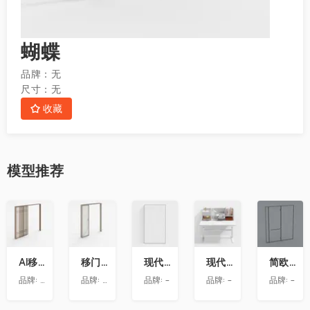
蝴蝶
品牌：
无
尺寸：
无
收藏
模型
推荐
收
收
收
收
收
藏
藏
藏
藏
藏
AI移门-宋氏美学-厨房移门-J001
移门吊轨三联动完全打开
现代玻璃隔断
现代书桌
简欧卫生间
品牌:
效果公库
品牌:
万华唐唐
品牌:
-
品牌:
-
品牌:
-