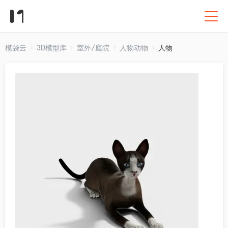
模袋云
3D模型库
室外/庭院
人物动物
人物