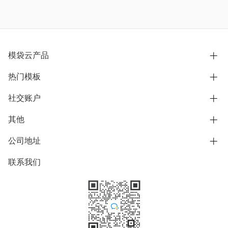
模袋云产品
热门模板
别墅设计营销
模型协同展示分享
社交账户
欧式别墅
BIM可视化开发
中式别墅
其他
B站
文章专栏
其他别墅
抖音
公司地址
用户服务协议
别墅社区
美式别墅
微信公众号
隐私政策
联系我们
上海市浦东新区东方路1215-1217号
别墅模板
日式别墅
陆家嘴软件园11号B楼3层
知乎
举报
学习中心
关于我们
素材库