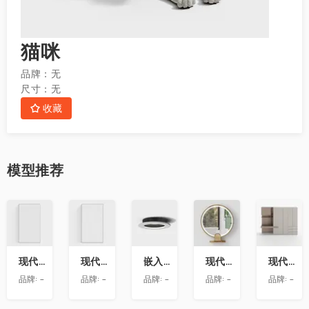
猫咪
品牌：
无
尺寸：
无
收藏
模型
推荐
收
收
收
收
收
藏
藏
藏
藏
藏
现代玻璃隔断
现代玻璃隔断
嵌入式迷你小射灯
现代圆形桌面智能化妆镜
现代极简免拉手衣柜带书桌
品牌:
-
品牌:
-
品牌:
-
品牌:
-
品牌:
-