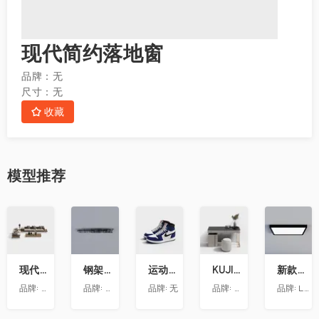
现代简约落地窗
品牌：
无
尺寸：
无
收藏
模型
推荐
收
收
收
收
收
藏
藏
藏
藏
藏
现代转角沙发组合模型ID 11005665-4
钢架天花
运动鞋3-Hikj
KUJIALE-现代-梳妆台019
新款黑框方灯
品牌:
朗饰墙纸
品牌:
智策品牌策划
品牌:
无
品牌:
梵客家装
品牌:
LUDU绿都－全屋定制吊顶