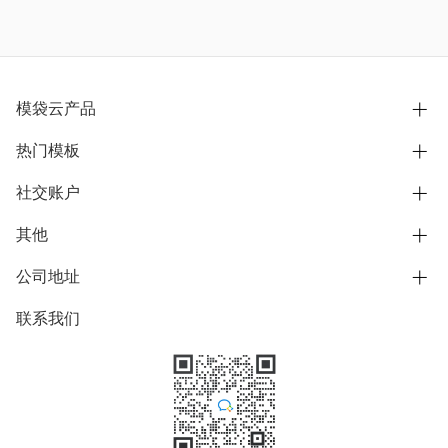
模袋云产品
热门模板
别墅设计营销
模型协同展示分享
社交账户
欧式别墅
BIM可视化开发
中式别墅
其他
B站
文章专栏
其他别墅
抖音
公司地址
用户服务协议
别墅社区
美式别墅
微信公众号
隐私政策
联系我们
上海市浦东新区东方路1215-1217号
别墅模板
日式别墅
陆家嘴软件园11号B楼3层
知乎
举报
学习中心
关于我们
素材库