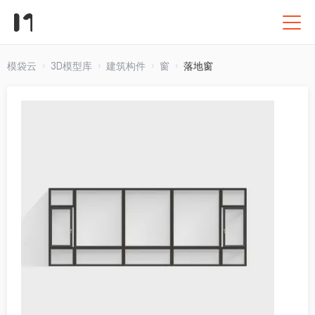
模袋云
3D模型库
建筑构件
窗
落地窗