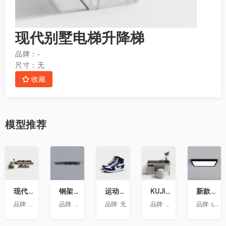
现代别墅电梯升降梯
品牌：
-
尺寸：
无
收藏
模型
推荐
收
收
收
收
收
藏
藏
藏
藏
藏
现代转角沙发组合模型ID 11005665-4
钢架天花
运动鞋3-Hikj
KUJIALE-现代-梳妆台019
新款黑框方灯
品牌:
朗饰墙纸
品牌:
智策品牌策划
品牌:
无
品牌:
梵客家装
品牌:
LUDU绿都－全屋定制吊顶