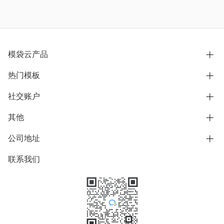
模袋云产品
热门模板
别墅设计营销
模型协同展示分享
社交账户
欧式别墅
BIM可视化开发
中式别墅
其他
B站
文章专栏
其他别墅
抖音
公司地址
用户服务协议
别墅社区
美式别墅
微信公众号
隐私政策
联系我们
上海市浦东新区东方路1215-1217号
别墅模板
日式别墅
陆家嘴软件园11号B楼3层
知乎
举报
学习中心
关于我们
素材库