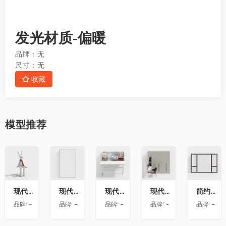
发光材质-偏暖
品牌：
无
尺寸：
无
收藏
模型
推荐
收
收
收
收
收
藏
藏
藏
藏
藏
现代兔子艺术雕塑摆件
现代玻璃隔断
现代书桌
现代衣柜带转角书桌
简约房屋推拉窗
品牌:
-
品牌:
-
品牌:
-
品牌:
-
品牌:
-