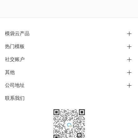
模袋云产品
热门模板
别墅设计营销
模型协同展示分享
社交账户
欧式别墅
BIM可视化开发
中式别墅
其他
B站
文章专栏
其他别墅
抖音
公司地址
用户服务协议
别墅社区
美式别墅
微信公众号
隐私政策
联系我们
上海市浦东新区东方路1215-1217号
别墅模板
日式别墅
陆家嘴软件园11号B楼3层
知乎
举报
学习中心
关于我们
素材库