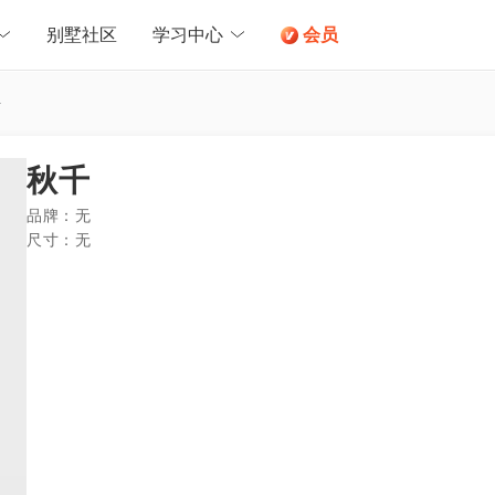
别墅社区
学习中心
会员
椅
秋千
品牌：
无
尺寸：
无