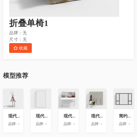
折叠单椅1
品牌：
无
尺寸：
无
收藏
模型
推荐
收
收
收
收
收
藏
藏
藏
藏
藏
现代兔子艺术雕塑摆件
现代玻璃隔断
现代书桌
现代衣柜带转角书桌
简约房屋推拉窗
品牌:
-
品牌:
-
品牌:
-
品牌:
-
品牌:
-