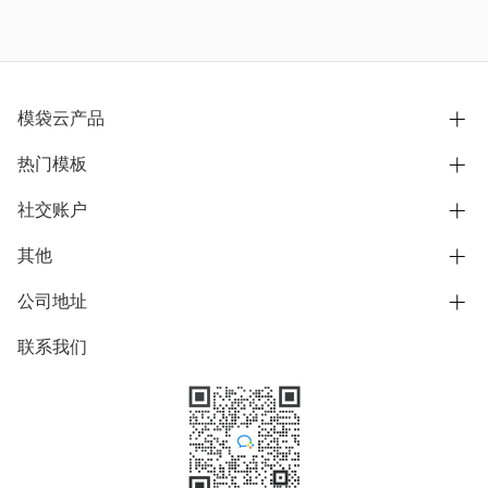
模袋云产品
热门模板
别墅设计营销
模型协同展示分享
社交账户
欧式别墅
BIM可视化开发
中式别墅
其他
B站
文章专栏
其他别墅
抖音
公司地址
用户服务协议
别墅社区
美式别墅
微信公众号
隐私政策
联系我们
上海市浦东新区东方路1215-1217号
别墅模板
日式别墅
陆家嘴软件园11号B楼3层
知乎
举报
学习中心
关于我们
素材库