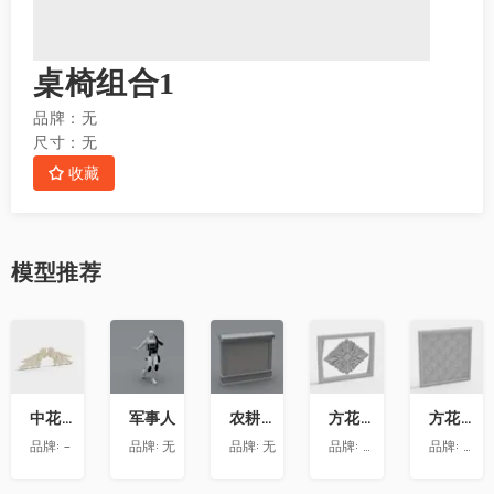
桌椅组合1
品牌：
无
尺寸：
无
收藏
模型
推荐
收
收
收
收
收
藏
藏
藏
藏
藏
中花-12
军事人
农耕文化墙
方花-020
方花-055
品牌:
-
品牌:
无
品牌:
无
品牌:
精品材质
品牌:
精品