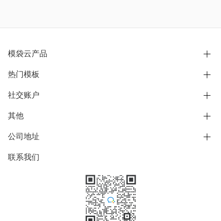
模袋云产品
热门模板
别墅设计营销
模型协同展示分享
社交账户
欧式别墅
BIM可视化开发
中式别墅
其他
B站
文章专栏
其他别墅
抖音
公司地址
用户服务协议
别墅社区
美式别墅
微信公众号
隐私政策
联系我们
上海市浦东新区东方路1215-1217号
别墅模板
日式别墅
陆家嘴软件园11号B楼3层
知乎
举报
学习中心
关于我们
素材库