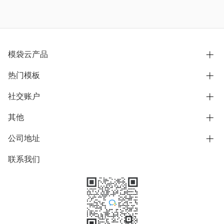
模袋云产品
热门模板
别墅设计营销
模型协同展示分享
社交账户
欧式别墅
BIM可视化开发
中式别墅
其他
B站
文章专栏
其他别墅
抖音
公司地址
用户服务协议
别墅社区
美式别墅
微信公众号
隐私政策
联系我们
上海市浦东新区东方路1215-1217号
别墅模板
日式别墅
陆家嘴软件园11号B楼3层
知乎
举报
学习中心
关于我们
素材库