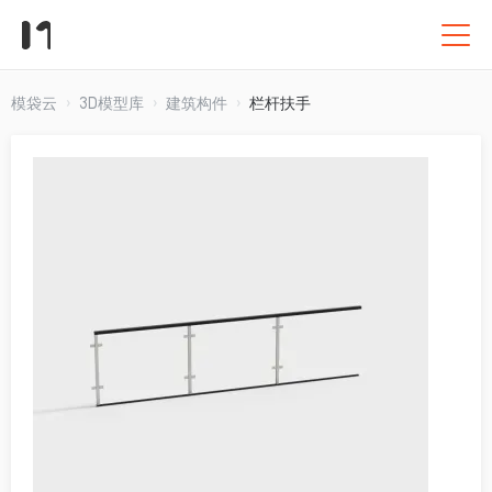
模袋云
3D模型库
建筑构件
栏杆扶手