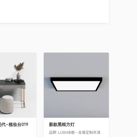
收藏
-现代-梳妆台019
新款黑框方灯
装
品牌:
LUDU绿都－全屋定制吊顶