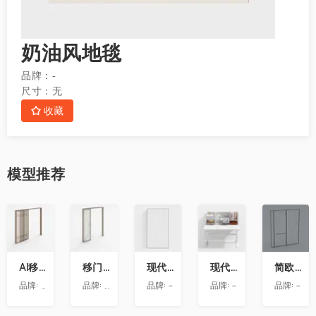
奶油风地毯
品牌：
-
尺寸：
无
收藏
模型
推荐
收
收
收
收
收
藏
藏
藏
藏
藏
AI移门-宋氏美学-厨房移门-J001
移门吊轨三联动完全打开
现代玻璃隔断
现代书桌
简欧卫生间
品牌:
效果公库
品牌:
万华唐唐
品牌:
-
品牌:
-
品牌:
-