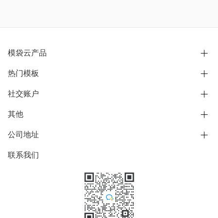
模袋云产品
热门模板
别墅设计营销
模型协同展示分享
社交账户
欧式别墅
BIM可视化开发
中式别墅
其他
B站
文章专栏
其他别墅
抖音
公司地址
用户服务协议
别墅社区
美式别墅
微信公众号
隐私政策
联系我们
上海市浦东新区东方路1215-1217号
别墅模板
日式别墅
陆家嘴软件园11号B楼3层
知乎
举报
学习中心
关于我们
素材库