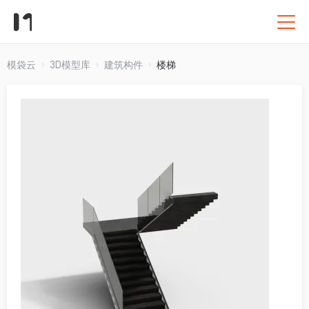
模袋云
3D模型库
建筑构件
楼梯