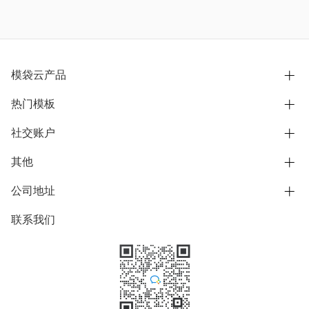
模袋云产品
热门模板
别墅设计营销
模型协同展示分享
社交账户
欧式别墅
BIM可视化开发
中式别墅
其他
B站
文章专栏
其他别墅
抖音
公司地址
用户服务协议
别墅社区
美式别墅
微信公众号
隐私政策
联系我们
上海市浦东新区东方路1215-1217号
别墅模板
日式别墅
陆家嘴软件园11号B楼3层
知乎
举报
学习中心
关于我们
素材库