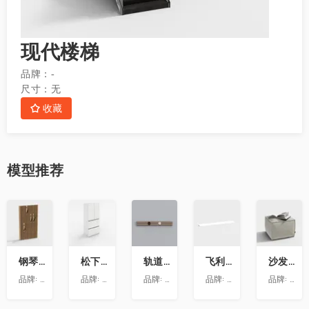
现代楼梯
品牌：
-
尺寸：
无
收藏
模型
推荐
收
收
收
收
收
藏
藏
藏
藏
藏
钢琴键挂衣架9
松下喜马拉雅 600L冰箱大溪地
轨道插座9
飞利浦LS160灯带-低压灯带-100mm
沙发凳坐墩
品牌:
澳华装饰
品牌:
松下
品牌:
依百纳定制家具 全新VR上线 让您提前
品牌:
昕诺飞
品牌:
澳华