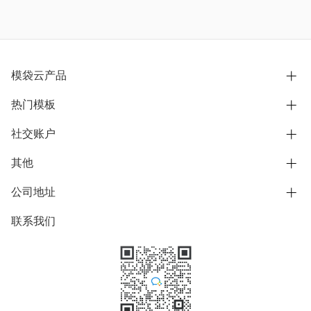
模袋云产品
热门模板
别墅设计营销
模型协同展示分享
社交账户
欧式别墅
BIM可视化开发
中式别墅
其他
B站
文章专栏
其他别墅
抖音
公司地址
用户服务协议
别墅社区
美式别墅
微信公众号
隐私政策
联系我们
上海市浦东新区东方路1215-1217号
别墅模板
日式别墅
陆家嘴软件园11号B楼3层
知乎
举报
学习中心
关于我们
素材库