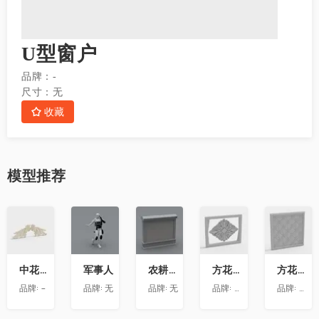
U型窗户
品牌：
-
尺寸：
无
收藏
模型
推荐
收
收
收
收
收
藏
藏
藏
藏
藏
中花-12
军事人
农耕文化墙
方花-020
方花-055
品牌:
-
品牌:
无
品牌:
无
品牌:
精品材质
品牌:
精品