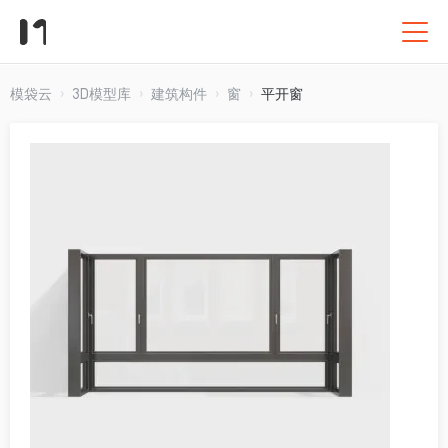
模袋云
3D模型库
建筑构件
窗
平开窗