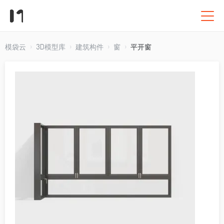
模袋云
3D模型库
建筑构件
窗
平开窗