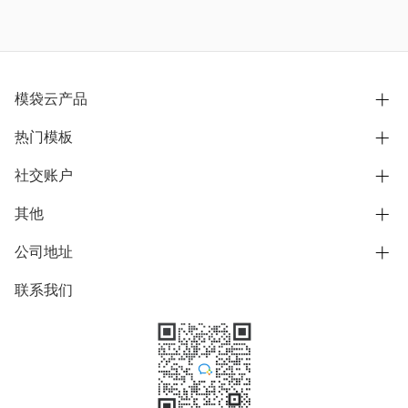
模袋云产品
热门模板
别墅设计营销
模型协同展示分享
社交账户
欧式别墅
BIM可视化开发
中式别墅
其他
B站
文章专栏
其他别墅
抖音
公司地址
用户服务协议
别墅社区
美式别墅
微信公众号
隐私政策
联系我们
上海市浦东新区东方路1215-1217号
别墅模板
日式别墅
陆家嘴软件园11号B楼3层
知乎
举报
学习中心
关于我们
素材库