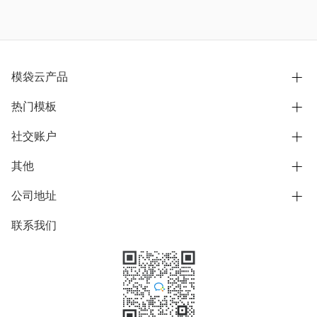
模袋云产品
热门模板
别墅设计营销
模型协同展示分享
社交账户
欧式别墅
BIM可视化开发
中式别墅
其他
B站
文章专栏
其他别墅
抖音
公司地址
用户服务协议
别墅社区
美式别墅
微信公众号
隐私政策
联系我们
上海市浦东新区东方路1215-1217号
别墅模板
日式别墅
陆家嘴软件园11号B楼3层
知乎
举报
学习中心
关于我们
素材库