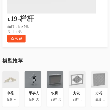
c19-栏杆
品牌：
EWML
尺寸：
无
收藏
模型
推荐
收
收
收
收
收
藏
藏
藏
藏
藏
中花-12
军事人
农耕文化墙
方花-020
方花-055
品牌:
-
品牌:
无
品牌:
无
品牌:
精品材质
品牌:
精品