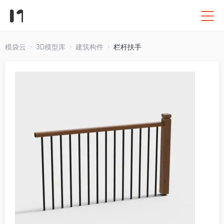
模袋云
3D模型库
建筑构件
栏杆扶手