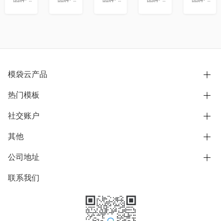
模袋云产品
热门模板
别墅设计营销
模型协同展示分享
社交账户
欧式别墅
BIM可视化开发
中式别墅
其他
B站
文章专栏
其他别墅
抖音
公司地址
用户服务协议
别墅社区
美式别墅
微信公众号
隐私政策
联系我们
上海市浦东新区东方路1215-1217号
别墅模板
日式别墅
陆家嘴软件园11号B楼3层
知乎
举报
学习中心
关于我们
素材库