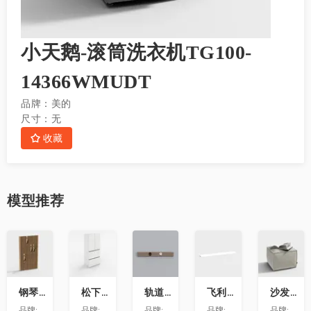
小天鹅-滚筒洗衣机TG100-
14366WMUDT
品牌：
美的
尺寸：
无
收藏
模型
推荐
收
收
收
收
收
藏
藏
藏
藏
藏
钢琴键挂衣架9
松下喜马拉雅 600L冰箱大溪地
轨道插座9
飞利浦LS160灯带-低压灯带-100mm
沙发凳坐墩
品牌:
澳华装饰
品牌:
松下
品牌:
依百纳定制家具 全新VR上线 让您提前
品牌:
昕诺飞
品牌:
澳华