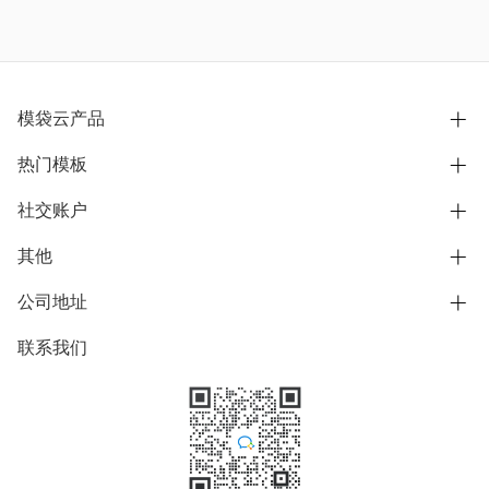
模袋云产品
热门模板
别墅设计营销
模型协同展示分享
社交账户
欧式别墅
BIM可视化开发
中式别墅
其他
B站
文章专栏
其他别墅
抖音
公司地址
用户服务协议
别墅社区
美式别墅
微信公众号
隐私政策
联系我们
上海市浦东新区东方路1215-1217号
别墅模板
日式别墅
陆家嘴软件园11号B楼3层
知乎
举报
学习中心
关于我们
素材库