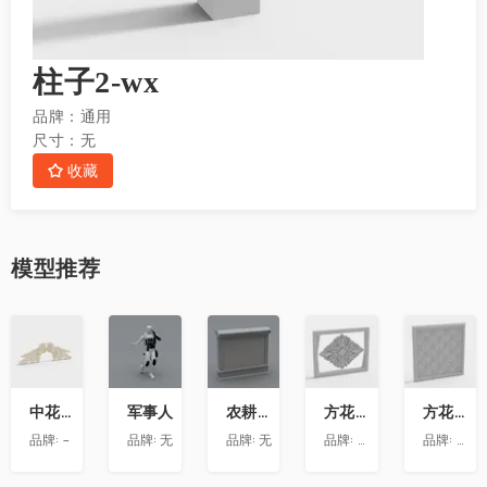
柱子2-wx
品牌：
通用
尺寸：
无
收藏
模型
推荐
收
收
收
收
收
藏
藏
藏
藏
藏
中花-12
军事人
农耕文化墙
方花-020
方花-055
品牌:
-
品牌:
无
品牌:
无
品牌:
精品材质
品牌:
精品