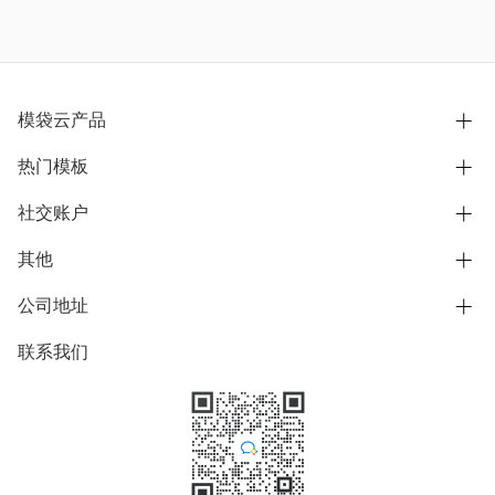
模袋云产品
热门模板
别墅设计营销
模型协同展示分享
社交账户
欧式别墅
BIM可视化开发
中式别墅
其他
B站
文章专栏
其他别墅
抖音
公司地址
用户服务协议
别墅社区
美式别墅
微信公众号
隐私政策
联系我们
上海市浦东新区东方路1215-1217号
别墅模板
日式别墅
陆家嘴软件园11号B楼3层
知乎
举报
学习中心
关于我们
素材库