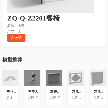
ZQ-Q-Z2201餐椅
品牌：
上雅
尺寸：
无
收藏
模型
推荐
收
收
收
收
收
藏
藏
藏
藏
藏
中花-12
军事人
农耕文化墙
方花-020
方花-055
品牌:
-
品牌:
无
品牌:
无
品牌:
精品材质
品牌:
精品