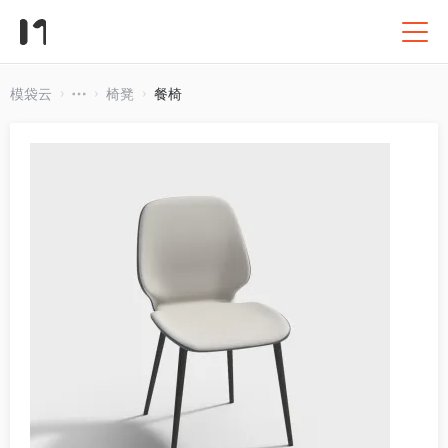
模袋云
椅凳
餐椅