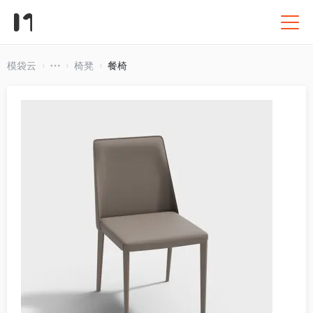
模袋云
椅凳
餐椅