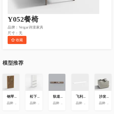
Y052餐椅
品牌：
Veigar诗漠家具
尺寸：
无
收藏
模型
推荐
收
收
收
收
收
藏
藏
藏
藏
藏
钢琴键挂衣架9
松下喜马拉雅 600L冰箱大溪地
轨道插座9
飞利浦LS160灯带-低压灯带-100mm
沙发凳坐墩
品牌:
澳华装饰
品牌:
松下
品牌:
依百纳定制家具 全新VR上线 让您提前
品牌:
昕诺飞
品牌:
澳华