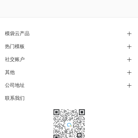
模袋云产品
热门模板
别墅设计营销
模型协同展示分享
社交账户
欧式别墅
BIM可视化开发
中式别墅
其他
B站
文章专栏
其他别墅
抖音
公司地址
用户服务协议
别墅社区
美式别墅
微信公众号
隐私政策
联系我们
上海市浦东新区东方路1215-1217号
别墅模板
日式别墅
陆家嘴软件园11号B楼3层
知乎
举报
学习中心
关于我们
素材库