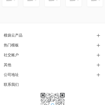
模袋云产品
热门模板
别墅设计营销
模型协同展示分享
社交账户
欧式别墅
BIM可视化开发
中式别墅
其他
B站
文章专栏
其他别墅
抖音
公司地址
用户服务协议
别墅社区
美式别墅
微信公众号
隐私政策
联系我们
上海市浦东新区东方路1215-1217号
别墅模板
日式别墅
陆家嘴软件园11号B楼3层
知乎
举报
学习中心
关于我们
素材库