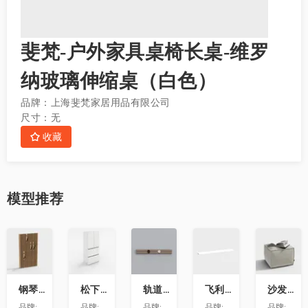
斐梵-户外家具桌椅长桌-维罗
纳玻璃伸缩桌（白色）
品牌：
上海斐梵家居用品有限公司
尺寸：
无
收藏
模型
推荐
收
收
收
收
收
藏
藏
藏
藏
藏
钢琴键挂衣架9
松下喜马拉雅 600L冰箱大溪地
轨道插座9
飞利浦LS160灯带-低压灯带-100mm
沙发凳坐墩
品牌:
澳华装饰
品牌:
松下
品牌:
依百纳定制家具 全新VR上线 让您提前
品牌:
昕诺飞
品牌:
澳华