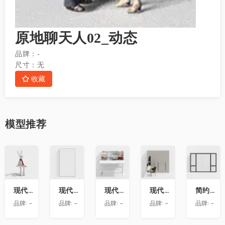
原地聊天人02_动态
品牌：
-
尺寸：
无
收藏
模型
推荐
收
收
收
收
收
藏
藏
藏
藏
藏
现代兔子艺术雕塑摆件
现代玻璃隔断
现代书桌
现代衣柜带转角书桌
简约房屋推拉窗
品牌:
-
品牌:
-
品牌:
-
品牌:
-
品牌:
-