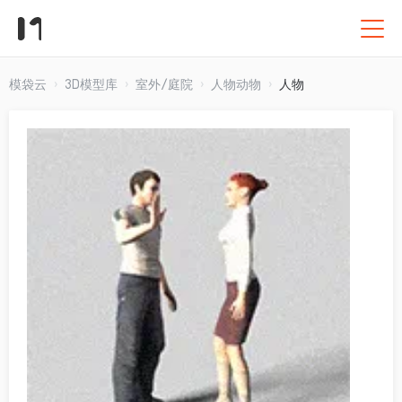
模袋云
3D模型库
室外/庭院
人物动物
人物