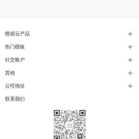
模袋云产品
热门模板
别墅设计营销
模型协同展示分享
社交账户
欧式别墅
BIM可视化开发
中式别墅
其他
B站
文章专栏
其他别墅
抖音
公司地址
用户服务协议
别墅社区
美式别墅
微信公众号
隐私政策
联系我们
上海市浦东新区东方路1215-1217号
别墅模板
日式别墅
陆家嘴软件园11号B楼3层
知乎
举报
学习中心
关于我们
素材库