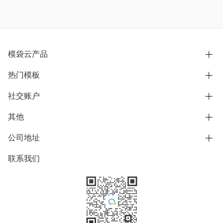
模袋云产品
热门模板
别墅设计营销
模型协同展示分享
社交账户
欧式别墅
BIM可视化开发
中式别墅
其他
B站
文章专栏
其他别墅
抖音
公司地址
用户服务协议
别墅社区
美式别墅
微信公众号
隐私政策
联系我们
上海市浦东新区东方路1215-1217号
别墅模板
日式别墅
陆家嘴软件园11号B楼3层
知乎
举报
学习中心
关于我们
素材库