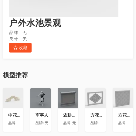
户外水池景观
品牌：
无
尺寸：
无
收藏
模型
推荐
收
收
收
收
收
藏
藏
藏
藏
藏
中花-12
军事人
农耕文化墙
方花-020
方花-055
品牌:
-
品牌:
无
品牌:
无
品牌:
精品材质
品牌:
精品