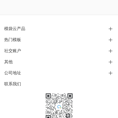
模袋云产品
热门模板
别墅设计营销
模型协同展示分享
社交账户
欧式别墅
BIM可视化开发
中式别墅
其他
B站
文章专栏
其他别墅
抖音
公司地址
用户服务协议
别墅社区
美式别墅
微信公众号
隐私政策
联系我们
上海市浦东新区东方路1215-1217号
别墅模板
日式别墅
陆家嘴软件园11号B楼3层
知乎
举报
学习中心
关于我们
素材库