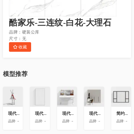
酷家乐-三连纹-白花-大理石
品牌：
硬装公库
尺寸：
无
收藏
模型
推荐
收
收
收
收
收
藏
藏
藏
藏
藏
现代兔子艺术雕塑摆件
现代玻璃隔断
现代书桌
现代衣柜带转角书桌
简约房屋推拉窗
品牌:
-
品牌:
-
品牌:
-
品牌:
-
品牌:
-