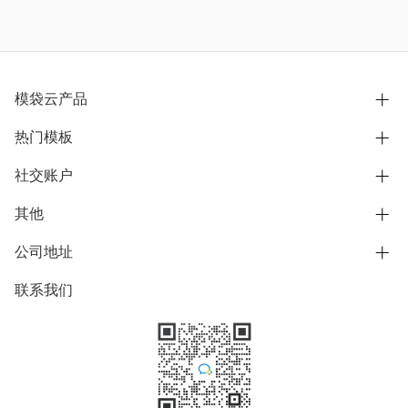
模袋云产品
热门模板
别墅设计营销
模型协同展示分享
社交账户
欧式别墅
BIM可视化开发
中式别墅
其他
B站
文章专栏
其他别墅
抖音
公司地址
用户服务协议
别墅社区
美式别墅
微信公众号
隐私政策
联系我们
上海市浦东新区东方路1215-1217号
别墅模板
日式别墅
陆家嘴软件园11号B楼3层
知乎
举报
学习中心
关于我们
素材库