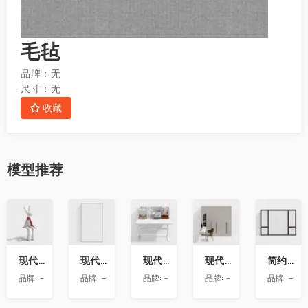
毛毡
品牌：
无
尺寸：
无
收藏
模型
推荐
收
收
收
收
收
藏
藏
藏
藏
藏
现代兔子艺术雕塑摆件
现代玻璃隔断
现代书桌
现代衣柜带转角书桌
简约房屋推拉窗
品牌:
-
品牌:
-
品牌:
-
品牌:
-
品牌:
-