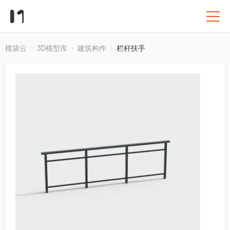
模袋云
3D模型库
建筑构件
栏杆扶手