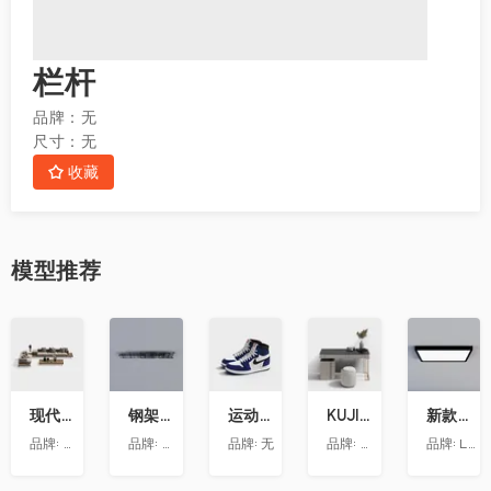
栏杆
品牌：
无
尺寸：
无
收藏
模型
推荐
收
收
收
收
收
藏
藏
藏
藏
藏
现代转角沙发组合模型ID 11005665-4
钢架天花
运动鞋3-Hikj
KUJIALE-现代-梳妆台019
新款黑框方灯
品牌:
朗饰墙纸
品牌:
智策品牌策划
品牌:
无
品牌:
梵客家装
品牌:
LUDU绿都－全屋定制吊顶