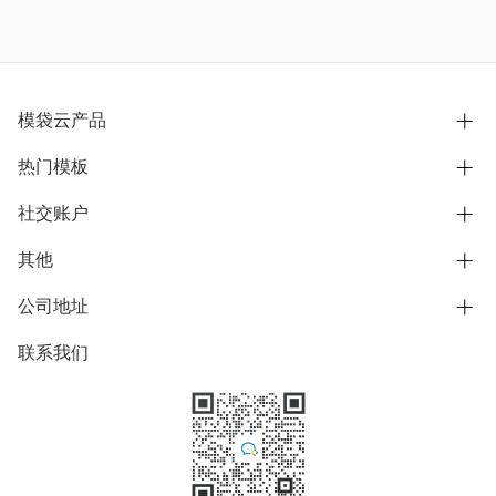
模袋云产品
热门模板
别墅设计营销
模型协同展示分享
社交账户
欧式别墅
BIM可视化开发
中式别墅
其他
B站
文章专栏
其他别墅
抖音
公司地址
用户服务协议
别墅社区
美式别墅
微信公众号
隐私政策
联系我们
上海市浦东新区东方路1215-1217号
别墅模板
日式别墅
陆家嘴软件园11号B楼3层
知乎
举报
学习中心
关于我们
素材库