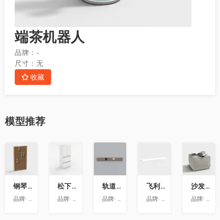
端茶机器人
品牌：
-
尺寸：
无
收藏
模型
推荐
收
收
收
收
收
藏
藏
藏
藏
藏
钢琴键挂衣架9
松下喜马拉雅 600L冰箱大溪地
轨道插座9
飞利浦LS160灯带-低压灯带-100mm
沙发凳坐墩
品牌:
澳华装饰
品牌:
松下
品牌:
依百纳定制家具 全新VR上线 让您提前
品牌:
昕诺飞
品牌:
澳华