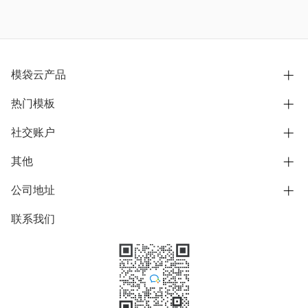
模袋云产品
热门模板
别墅设计营销
模型协同展示分享
社交账户
欧式别墅
BIM可视化开发
中式别墅
其他
B站
文章专栏
其他别墅
抖音
公司地址
用户服务协议
别墅社区
美式别墅
微信公众号
隐私政策
联系我们
上海市浦东新区东方路1215-1217号
别墅模板
日式别墅
陆家嘴软件园11号B楼3层
知乎
举报
学习中心
关于我们
素材库