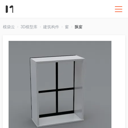
模袋云
3D模型库
建筑构件
窗
飘窗