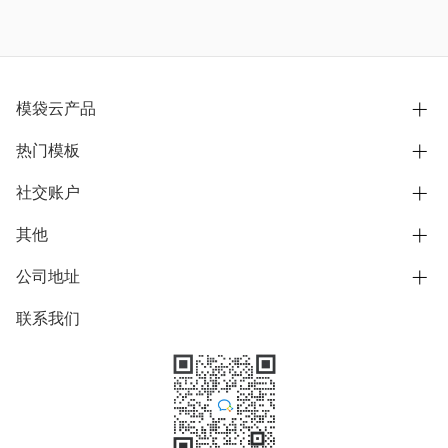
模袋云产品
热门模板
别墅设计营销
模型协同展示分享
社交账户
欧式别墅
BIM可视化开发
中式别墅
其他
B站
文章专栏
其他别墅
抖音
公司地址
用户服务协议
别墅社区
美式别墅
微信公众号
隐私政策
联系我们
上海市浦东新区东方路1215-1217号
别墅模板
日式别墅
陆家嘴软件园11号B楼3层
知乎
举报
学习中心
关于我们
素材库