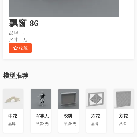
飘窗-86
品牌：
-
尺寸：
无
收藏
模型
推荐
收
收
收
收
收
藏
藏
藏
藏
藏
中花-12
军事人
农耕文化墙
方花-020
方花-055
品牌:
-
品牌:
无
品牌:
无
品牌:
精品材质
品牌:
精品