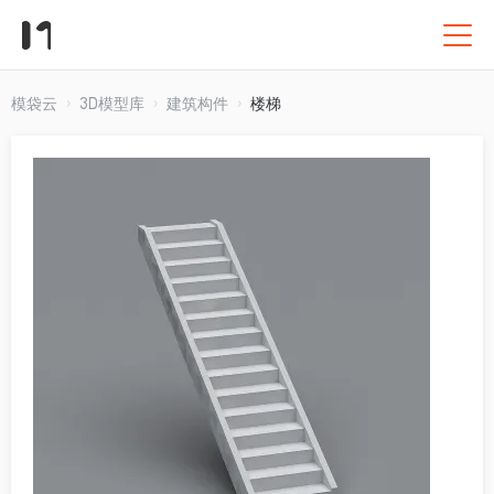
模袋云
3D模型库
建筑构件
楼梯