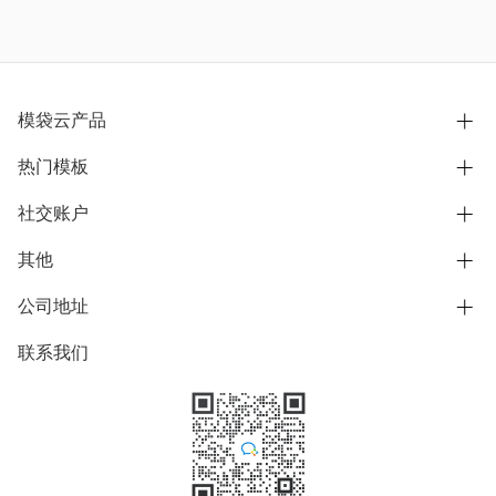
模袋云产品
热门模板
别墅设计营销
模型协同展示分享
社交账户
欧式别墅
BIM可视化开发
中式别墅
其他
B站
文章专栏
其他别墅
抖音
公司地址
用户服务协议
别墅社区
美式别墅
微信公众号
隐私政策
联系我们
上海市浦东新区东方路1215-1217号
别墅模板
日式别墅
陆家嘴软件园11号B楼3层
知乎
举报
学习中心
关于我们
素材库