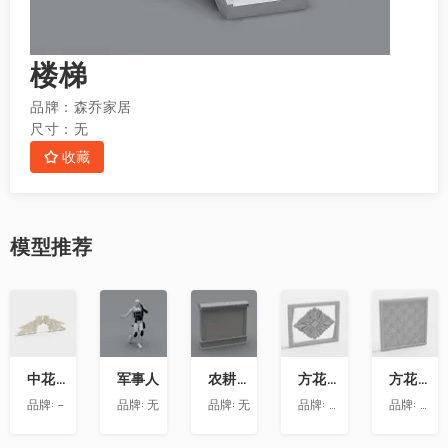
楼梯
品牌：
森乔家居
尺寸：
无
收藏
模型
推荐
收
收
收
收
收
藏
藏
藏
藏
藏
中花-12
军事人
农耕文化墙
方花-020
方花-055
品牌:
-
品牌:
无
品牌:
无
品牌:
精品材质
品牌:
精品