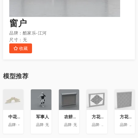
窗户
品牌：
酷家乐-江河
尺寸：
无
收藏
模型
推荐
收
收
收
收
收
藏
藏
藏
藏
藏
中花-12
军事人
农耕文化墙
方花-020
方花-055
品牌:
-
品牌:
无
品牌:
无
品牌:
精品材质
品牌:
精品