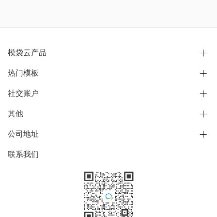
模袋云产品
热门模板
别墅设计营销
模型协同展示分享
社交账户
欧式别墅
BIM可视化开发
中式别墅
其他
B站
文章专栏
其他别墅
抖音
公司地址
用户服务协议
别墅社区
美式别墅
微信公众号
隐私政策
联系我们
上海市浦东新区东方路1215-1217号
别墅模板
日式别墅
陆家嘴软件园11号B楼3层
知乎
举报
学习中心
关于我们
素材库