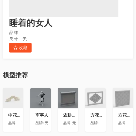
睡着的女人
品牌：
-
尺寸：
无
收藏
模型
推荐
收
收
收
收
收
藏
藏
藏
藏
藏
中花-12
军事人
农耕文化墙
方花-020
方花-055
品牌:
-
品牌:
无
品牌:
无
品牌:
精品材质
品牌:
精品