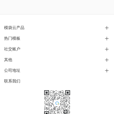
模袋云产品
热门模板
别墅设计营销
模型协同展示分享
社交账户
欧式别墅
BIM可视化开发
中式别墅
其他
B站
文章专栏
其他别墅
抖音
公司地址
用户服务协议
别墅社区
美式别墅
微信公众号
隐私政策
联系我们
上海市浦东新区东方路1215-1217号
别墅模板
日式别墅
陆家嘴软件园11号B楼3层
知乎
举报
学习中心
关于我们
素材库