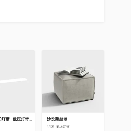
收藏
飞利浦LS160灯带-低压灯带-100mm
沙发凳坐墩
品牌:
澳华装饰