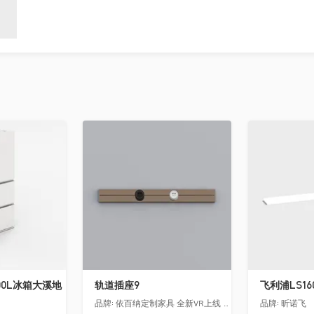
收藏
收藏
00L冰箱大溪地
轨道插座9
品牌:
依百纳定制家具 全新VR上线 让您提前遇见你未来的家！
品牌:
昕诺飞