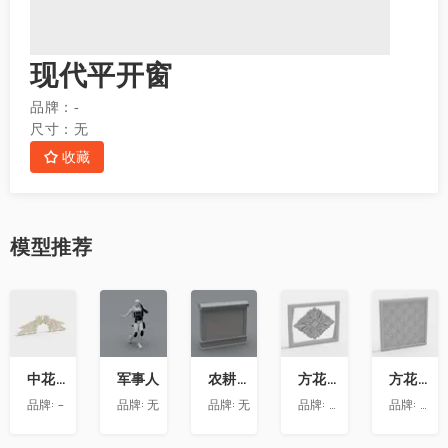
现代平开窗
品牌：
-
尺寸：
无
收藏
模型
推荐
收
收
收
收
收
藏
藏
藏
藏
藏
中花-12
军事人
农耕文化墙
方花-020
方花-055
品牌:
-
品牌:
无
品牌:
无
品牌:
精品材质
品牌:
精品