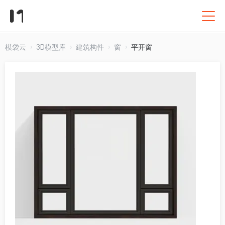
模袋云
3D模型库
建筑构件
窗
平开窗