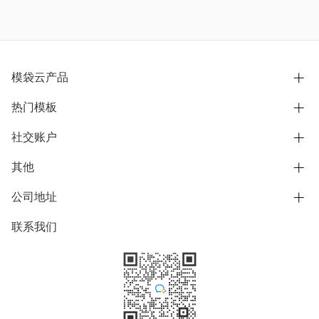
模袋云产品
热门模板
别墅设计营销
模型协同展示分享
社交账户
欧式别墅
BIM可视化开发
中式别墅
其他
B站
文章专栏
其他别墅
抖音
公司地址
用户服务协议
别墅社区
美式别墅
微信公众号
隐私政策
联系我们
上海市浦东新区东方路1215-1217号
别墅模板
日式别墅
陆家嘴软件园11号B楼3层
知乎
举报
学习中心
关于我们
素材库