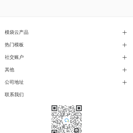
模袋云产品
热门模板
别墅设计营销
模型协同展示分享
社交账户
欧式别墅
BIM可视化开发
中式别墅
其他
B站
文章专栏
其他别墅
抖音
公司地址
用户服务协议
别墅社区
美式别墅
微信公众号
隐私政策
联系我们
上海市浦东新区东方路1215-1217号
别墅模板
日式别墅
陆家嘴软件园11号B楼3层
知乎
举报
学习中心
关于我们
素材库