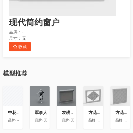
现代简约窗户
品牌：
-
尺寸：
无
收藏
模型
推荐
收
收
收
收
收
藏
藏
藏
藏
藏
中花-12
军事人
农耕文化墙
方花-020
方花-055
品牌:
-
品牌:
无
品牌:
无
品牌:
精品材质
品牌:
精品