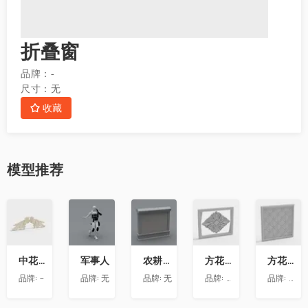
折叠窗
品牌：
-
尺寸：
无
收藏
模型
推荐
收
收
收
收
收
藏
藏
藏
藏
藏
中花-12
军事人
农耕文化墙
方花-020
方花-055
品牌:
-
品牌:
无
品牌:
无
品牌:
精品材质
品牌:
精品