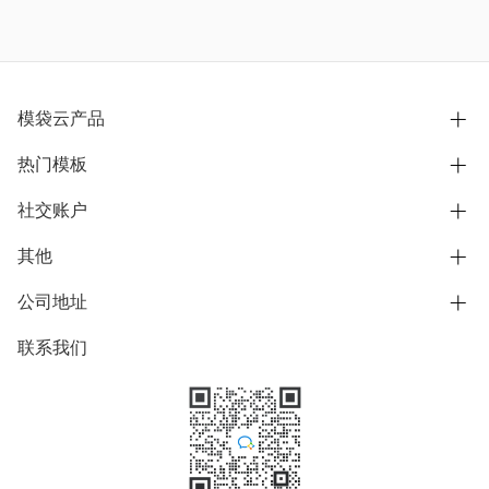
模袋云产品
热门模板
别墅设计营销
模型协同展示分享
社交账户
欧式别墅
BIM可视化开发
中式别墅
其他
B站
文章专栏
其他别墅
抖音
公司地址
用户服务协议
别墅社区
美式别墅
微信公众号
隐私政策
联系我们
上海市浦东新区东方路1215-1217号
别墅模板
日式别墅
陆家嘴软件园11号B楼3层
知乎
举报
学习中心
关于我们
素材库