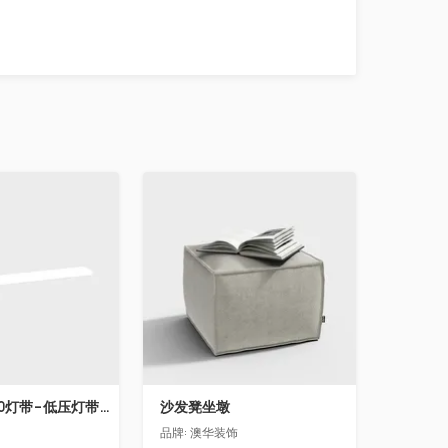
收藏
飞利浦LS160灯带-低压灯带-100mm
沙发凳坐墩
品牌:
澳华装饰