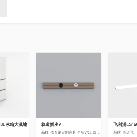
收藏
收藏
00L冰箱大溪地
轨道插座9
品牌:
依百纳定制家具 全新VR上线 让您提前遇见你未来的家！
品牌:
昕诺飞