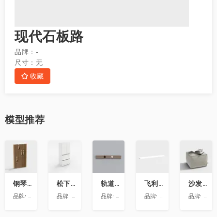
现代石板路
品牌：
-
尺寸：
无
收藏
模型
推荐
收
收
收
收
收
藏
藏
藏
藏
藏
钢琴键挂衣架9
松下喜马拉雅 600L冰箱大溪地
轨道插座9
飞利浦LS160灯带-低压灯带-100mm
沙发凳坐墩
品牌:
澳华装饰
品牌:
松下
品牌:
依百纳定制家具 全新VR上线 让您提前
品牌:
昕诺飞
品牌:
澳华