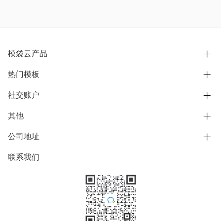
模袋云产品
热门模板
别墅设计营销
模型协同展示分享
社交账户
欧式别墅
BIM可视化开发
中式别墅
其他
B站
文章专栏
其他别墅
抖音
公司地址
用户服务协议
别墅社区
美式别墅
微信公众号
隐私政策
联系我们
上海市浦东新区东方路1215-1217号
别墅模板
日式别墅
陆家嘴软件园11号B楼3层
知乎
举报
学习中心
关于我们
素材库