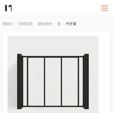
模袋云
3D模型库
建筑构件
窗
平开窗