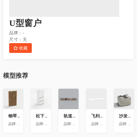
U型窗户
品牌：
-
尺寸：
无
收藏
模型
推荐
收
收
收
收
收
藏
藏
藏
藏
藏
钢琴键挂衣架9
松下喜马拉雅 600L冰箱大溪地
轨道插座9
飞利浦LS160灯带-低压灯带-100mm
沙发凳坐墩
品牌:
澳华装饰
品牌:
松下
品牌:
依百纳定制家具 全新VR上线 让您提前
品牌:
昕诺飞
品牌:
澳华