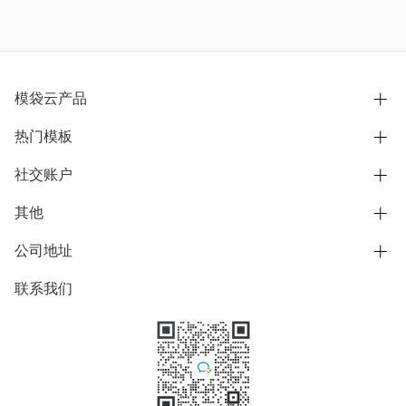
模袋云产品
热门模板
别墅设计营销
模型协同展示分享
社交账户
欧式别墅
BIM可视化开发
中式别墅
其他
B站
文章专栏
其他别墅
抖音
公司地址
用户服务协议
别墅社区
美式别墅
微信公众号
隐私政策
联系我们
上海市浦东新区东方路1215-1217号
别墅模板
日式别墅
陆家嘴软件园11号B楼3层
知乎
举报
学习中心
关于我们
素材库