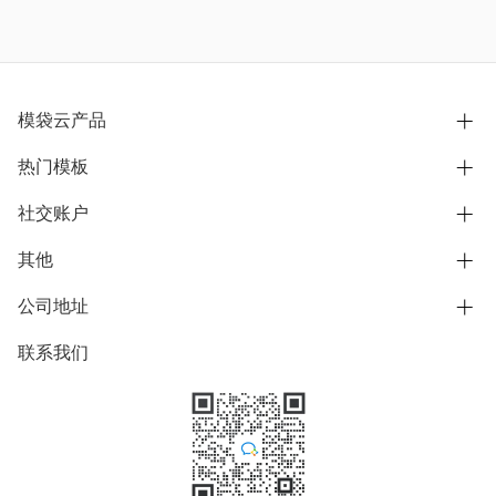
模袋云产品
热门模板
别墅设计营销
模型协同展示分享
社交账户
欧式别墅
BIM可视化开发
中式别墅
其他
B站
文章专栏
其他别墅
抖音
公司地址
用户服务协议
别墅社区
美式别墅
微信公众号
隐私政策
联系我们
上海市浦东新区东方路1215-1217号
别墅模板
日式别墅
陆家嘴软件园11号B楼3层
知乎
举报
学习中心
关于我们
素材库