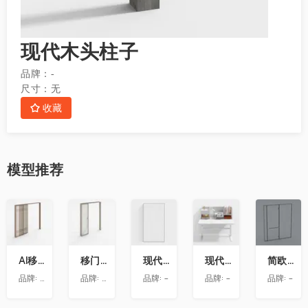
现代木头柱子
品牌：
-
尺寸：
无
收藏
模型
推荐
收
收
收
收
收
藏
藏
藏
藏
藏
AI移门-宋氏美学-厨房移门-J001
移门吊轨三联动完全打开
现代玻璃隔断
现代书桌
简欧卫生间
品牌:
效果公库
品牌:
万华唐唐
品牌:
-
品牌:
-
品牌:
-