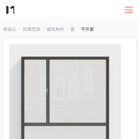
模袋云
3D模型库
建筑构件
窗
平开窗