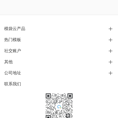
模袋云产品
热门模板
别墅设计营销
模型协同展示分享
社交账户
欧式别墅
BIM可视化开发
中式别墅
其他
B站
文章专栏
其他别墅
抖音
公司地址
用户服务协议
别墅社区
美式别墅
微信公众号
隐私政策
联系我们
上海市浦东新区东方路1215-1217号
别墅模板
日式别墅
陆家嘴软件园11号B楼3层
知乎
举报
学习中心
关于我们
素材库