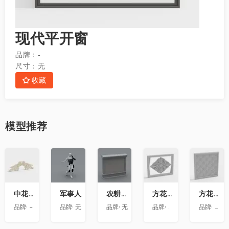
现代平开窗
品牌：
-
尺寸：
无
收藏
模型
推荐
收
收
收
收
收
藏
藏
藏
藏
藏
中花-12
军事人
农耕文化墙
方花-020
方花-055
品牌:
-
品牌:
无
品牌:
无
品牌:
精品材质
品牌:
精品