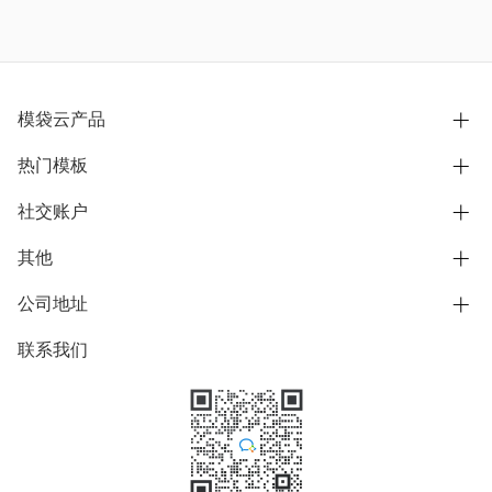
模袋云产品
热门模板
别墅设计营销
模型协同展示分享
社交账户
欧式别墅
BIM可视化开发
中式别墅
其他
B站
文章专栏
其他别墅
抖音
公司地址
用户服务协议
别墅社区
美式别墅
微信公众号
隐私政策
联系我们
上海市浦东新区东方路1215-1217号
别墅模板
日式别墅
陆家嘴软件园11号B楼3层
知乎
举报
学习中心
关于我们
素材库