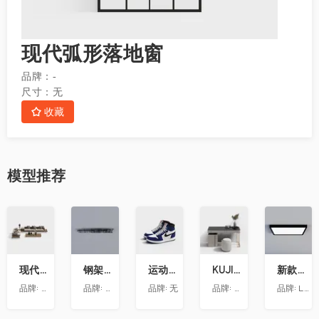
现代弧形落地窗
品牌：
-
尺寸：
无
收藏
模型
推荐
收
收
收
收
收
藏
藏
藏
藏
藏
现代转角沙发组合模型ID 11005665-4
钢架天花
运动鞋3-Hikj
KUJIALE-现代-梳妆台019
新款黑框方灯
品牌:
朗饰墙纸
品牌:
智策品牌策划
品牌:
无
品牌:
梵客家装
品牌:
LUDU绿都－全屋定制吊顶