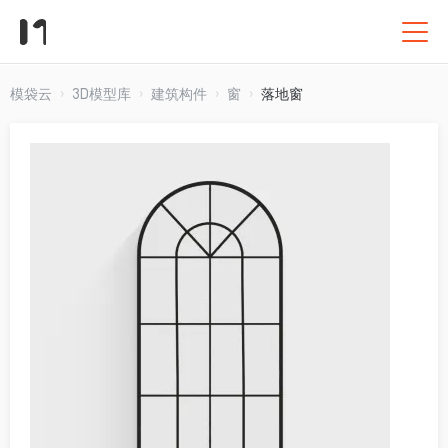
模袋云
3D模型库
建筑构件
窗
落地窗