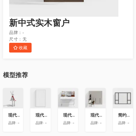
新中式实木窗户
品牌：
-
尺寸：
无
收藏
模型
推荐
收
收
收
收
收
藏
藏
藏
藏
藏
现代兔子艺术雕塑摆件
现代玻璃隔断
现代书桌
现代衣柜带转角书桌
简约房屋推拉窗
品牌:
-
品牌:
-
品牌:
-
品牌:
-
品牌:
-