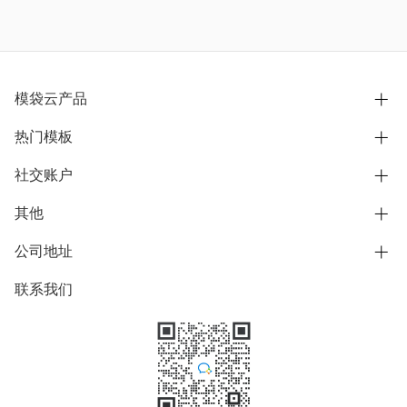
模袋云产品
热门模板
别墅设计营销
模型协同展示分享
社交账户
欧式别墅
BIM可视化开发
中式别墅
其他
B站
文章专栏
其他别墅
抖音
公司地址
用户服务协议
别墅社区
美式别墅
微信公众号
隐私政策
联系我们
上海市浦东新区东方路1215-1217号
别墅模板
日式别墅
陆家嘴软件园11号B楼3层
知乎
举报
学习中心
关于我们
素材库