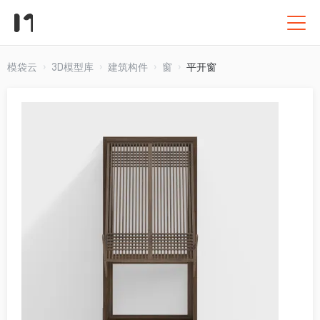
模袋云
3D模型库
建筑构件
窗
平开窗