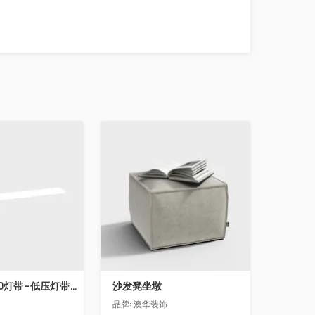
收藏
飞利浦LS160灯带-低压灯带-100mm
沙发凳坐墩
品牌:
澳华装饰