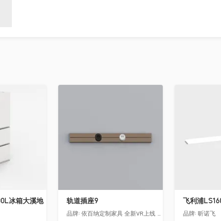
收藏
收藏
00L冰箱大溪地
轨道插座9
品牌:
依百纳定制家具 全新VR上线 让您提前遇见你未来的家！
品牌:
昕诺飞