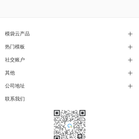
模袋云产品
热门模板
别墅设计营销
模型协同展示分享
社交账户
欧式别墅
BIM可视化开发
中式别墅
其他
B站
文章专栏
其他别墅
抖音
公司地址
用户服务协议
别墅社区
美式别墅
微信公众号
隐私政策
联系我们
上海市浦东新区东方路1215-1217号
别墅模板
日式别墅
陆家嘴软件园11号B楼3层
知乎
举报
学习中心
关于我们
素材库