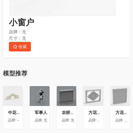
小窗户
品牌：
无
尺寸：
无
收藏
模型
推荐
收
收
收
收
收
藏
藏
藏
藏
藏
中花-12
军事人
农耕文化墙
方花-020
方花-055
品牌:
-
品牌:
无
品牌:
无
品牌:
精品材质
品牌:
精品