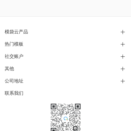
模袋云产品
热门模板
别墅设计营销
模型协同展示分享
社交账户
欧式别墅
BIM可视化开发
中式别墅
其他
B站
文章专栏
其他别墅
抖音
公司地址
用户服务协议
别墅社区
美式别墅
微信公众号
隐私政策
联系我们
上海市浦东新区东方路1215-1217号
别墅模板
日式别墅
陆家嘴软件园11号B楼3层
知乎
举报
学习中心
关于我们
素材库