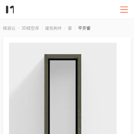
模袋云
3D模型库
建筑构件
窗
平开窗