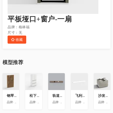
平板垭口+窗户-一扇
品牌：
格林福
尺寸：
无
收藏
模型
推荐
收
收
收
收
收
藏
藏
藏
藏
藏
钢琴键挂衣架9
松下喜马拉雅 600L冰箱大溪地
轨道插座9
飞利浦LS160灯带-低压灯带-100mm
沙发凳坐墩
品牌:
澳华装饰
品牌:
松下
品牌:
依百纳定制家具 全新VR上线 让您提前
品牌:
昕诺飞
品牌:
澳华