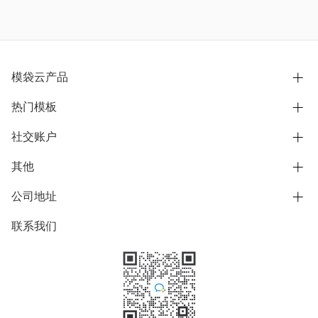
模袋云产品
热门模板
别墅设计营销
模型协同展示分享
社交账户
欧式别墅
BIM可视化开发
中式别墅
其他
B站
文章专栏
其他别墅
抖音
公司地址
用户服务协议
别墅社区
美式别墅
微信公众号
隐私政策
联系我们
上海市浦东新区东方路1215-1217号
别墅模板
日式别墅
陆家嘴软件园11号B楼3层
知乎
举报
学习中心
关于我们
素材库