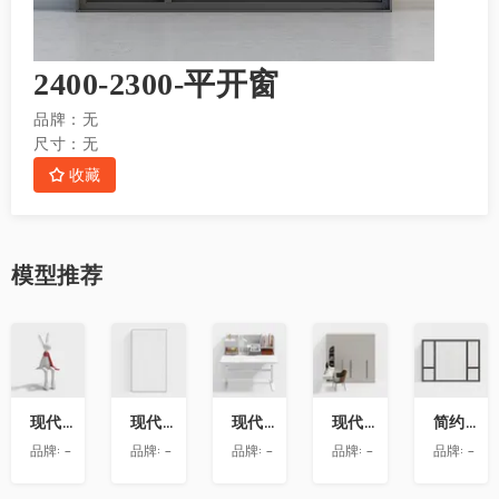
2400-2300-平开窗
品牌：
无
尺寸：
无
收藏
模型
推荐
收
收
收
收
收
藏
藏
藏
藏
藏
现代兔子艺术雕塑摆件
现代玻璃隔断
现代书桌
现代衣柜带转角书桌
简约房屋推拉窗
品牌:
-
品牌:
-
品牌:
-
品牌:
-
品牌:
-