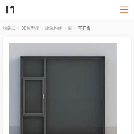
模袋云
3D模型库
建筑构件
窗
平开窗