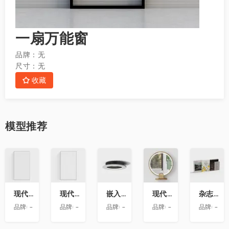
一扇万能窗
品牌：
无
尺寸：
无
收藏
模型
推荐
收
收
收
收
收
藏
藏
藏
藏
藏
现代玻璃隔断
现代玻璃隔断
嵌入式迷你小射灯
现代圆形桌面智能化妆镜
杂志书籍摆件
品牌:
-
品牌:
-
品牌:
-
品牌:
-
品牌:
-