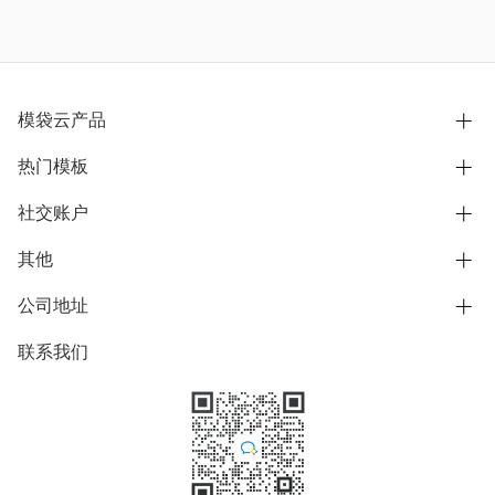
模袋云产品
热门模板
别墅设计营销
模型协同展示分享
社交账户
欧式别墅
BIM可视化开发
中式别墅
其他
B站
文章专栏
其他别墅
抖音
公司地址
用户服务协议
别墅社区
美式别墅
微信公众号
隐私政策
联系我们
上海市浦东新区东方路1215-1217号
别墅模板
日式别墅
陆家嘴软件园11号B楼3层
知乎
举报
学习中心
关于我们
素材库