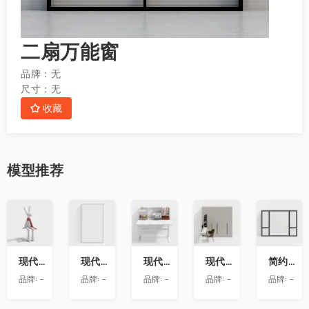
二扇万能窗
品牌：
无
尺寸：
无
收藏
模型
推荐
收
收
收
收
收
藏
藏
藏
藏
藏
现代兔子艺术雕塑摆件
现代玻璃隔断
现代书桌
现代衣柜带转角书桌
简约房屋推拉窗
品牌:
-
品牌:
-
品牌:
-
品牌:
-
品牌:
-