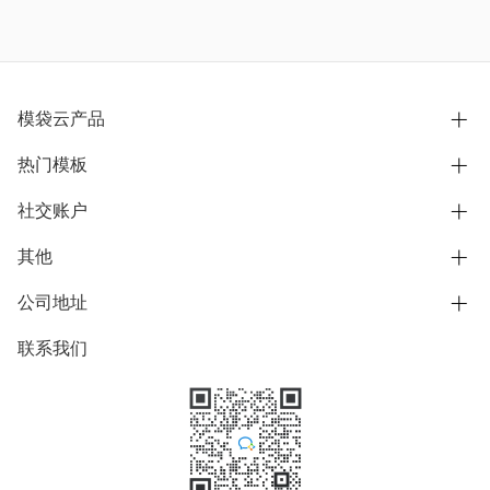
模袋云产品
热门模板
别墅设计营销
模型协同展示分享
社交账户
欧式别墅
BIM可视化开发
中式别墅
其他
B站
文章专栏
其他别墅
抖音
公司地址
用户服务协议
别墅社区
美式别墅
微信公众号
隐私政策
联系我们
上海市浦东新区东方路1215-1217号
别墅模板
日式别墅
陆家嘴软件园11号B楼3层
知乎
举报
学习中心
关于我们
素材库