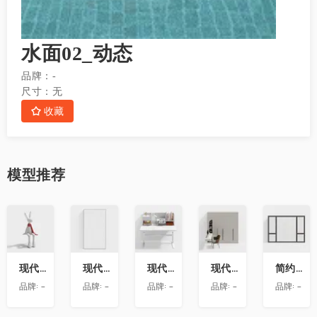
水面02_动态
品牌：
-
尺寸：
无
收藏
模型
推荐
收
收
收
收
收
藏
藏
藏
藏
藏
现代兔子艺术雕塑摆件
现代玻璃隔断
现代书桌
现代衣柜带转角书桌
简约房屋推拉窗
品牌:
-
品牌:
-
品牌:
-
品牌:
-
品牌:
-