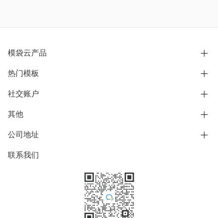
模袋云产品
热门模板
别墅设计营销
模型协同展示分享
社交账户
欧式别墅
BIM可视化开发
中式别墅
其他
B站
文章专栏
其他别墅
抖音
公司地址
用户服务协议
别墅社区
美式别墅
微信公众号
隐私政策
联系我们
上海市浦东新区东方路1215-1217号
别墅模板
日式别墅
陆家嘴软件园11号B楼3层
知乎
举报
学习中心
关于我们
素材库